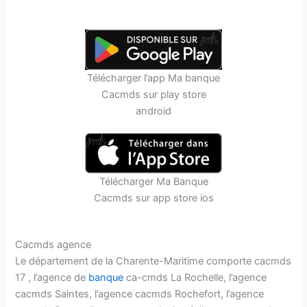
Télécharger l’app Ma banque
Cacmds sur play store
android
Télécharger Ma Banque
Cacmds sur app store ios
Cacmds agence
Le département de la Charente-Maritime comporte cacmds
17 , l’agence de
banque
ca-cmds La Rochelle, l’agence
cacmds Saintes, l’agence cacmds Rochefort, l’agence