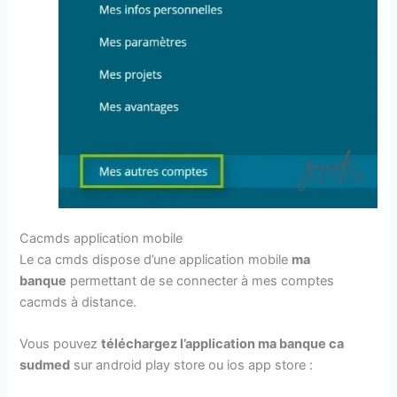
Cacmds application mobile
Le ca cmds dispose d’une application mobile
ma
banque
permettant de se connecter à mes comptes
cacmds à distance.
Vous pouvez
téléchargez l’application ma banque ca
sudmed
sur android play store ou ios app store :