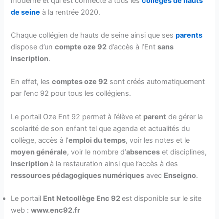
moderne et qui est connecté à tous les
collèges de hauts
de seine
à la rentrée 2020.
Chaque collégien de hauts de seine ainsi que ses
parents
dispose d’un
compte oze 92
d’accès à l’Ent
sans
inscription
.
En effet, les
comptes oze 92
sont créés automatiquement
par l’enc 92 pour tous les collégiens.
Le portail Oze Ent 92 permet à l’élève et
parent
de gérer la
scolarité de son enfant tel que agenda et actualités du
collège, accès à l’
emploi du temps
, voir les notes et le
moyen générale
, voir le nombre d’
absences
et disciplines,
inscription
à la restauration ainsi que l’accès à des
ressources pédagogiques numériques
avec
Enseigno
.
Le portail
Ent Netcollège Enc 92
est disponible sur le site
web :
www.enc92.fr