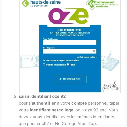
saisir identifiant oze 92
pour s’
authentifier
à votre
compte
personnel, taper
votre
identifiant netcollege
login oze 92 enc. Vous
devrez vous identifier avec les mêmes identifiants
que pour enc92 et NetCollège Atos iTop.